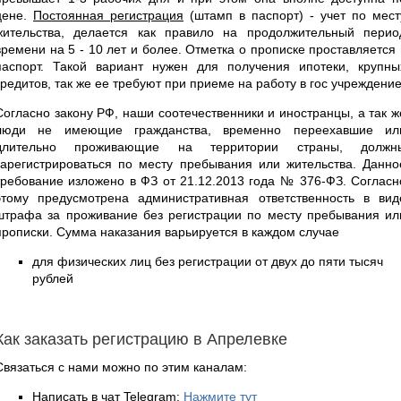
цене.
Постоянная регистрация
(штамп в паспорт) - учет по мест
жительства, делается как правило на продолжительный перио
времени на 5 - 10 лет и более. Отметка о прописке проставляется 
паспорт. Такой вариант нужен для получения ипотеки, крупны
кредитов, так же ее требуют при приеме на работу в гос учреждение
Согласно закону РФ, наши соотечественники и иностранцы, а так ж
люди не имеющие гражданства, временно переехавшие ил
длительно проживающие на территории страны, должн
зарегистрироваться по месту пребывания или жительства. Данно
требование изложено в ФЗ от 21.12.2013 года № 376-ФЗ. Согласн
этому предусмотрена административная ответственность в вид
штрафа за проживание без регистрации по месту пребывания ил
прописки. Сумма наказания варьируется в каждом случае
для физических лиц без регистрации от двух до пяти тысяч
рублей
Как заказать регистрацию в Апрелевке
Связаться с нами можно по этим каналам:
Написать в чат Telegram:
Нажмите тут