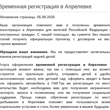
Временная регистрация в Апрелевке
Обновление страницы: 05.08.2026
Наша организация
поможет вам в получении временно
регистрации в Апрелевке
для жителей Российской Федерации 
иностранных граждан. С нашей помощью, вы сумеете без лишни
усилий получить официальную прописку с договором на вес
отрезок времени!
Обращаем ваше внимание.
Мы не предоставляет нелегальны
бланков регистраций задней датой.
Услуга оформления
временной регистрации в Апрелевке
настоящий момент важна, так как с помощью нее, вы может
устроится на приличную работу, отправить детей в удобн
расположенную школу или детский сад, оформить кредит в банк
или оформить автомобиль в ГАИ.Так же регистрация по мест
жительства будет необходима вам для получения заграничног
паспорта, записи в поликлинику или же получения социально
поддержки. Проще говоря, обретение регистрации по мест
пребывания в Апрелевке поможет вам пользоваться всем
социальными услугами и стать более уверенным в вашем будущем.