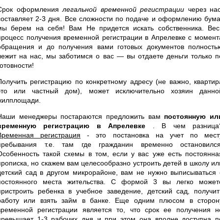
Срок оформления
легальной временной регистрации
через нас
составляет 2-3 дня. Все сложности по подаче и оформлению бума
мы берем на себя! Вам Не придется искать собственника. Вес
процесс получения временной регистрации в Апрелевке с момент
обращения и до получения вами готовых документов полность
лежит на нас, мы заботимся о вас — вы отдаете деньги только п
готовности!
Получить регистрацию по конкретному адресу (не важно, квартир
это или частный дом), может исключительно хозяин данно
жилплощади.
Наши менеджеры постараются предложить вам
постоянную ил
временную регистрацию в Апрелевке
. В чем разница
Временная регистрация
- это постановка на учет по мест
пребывания т.е. там где гражданин временно остановился
Особенность такой схемы в том, если у вас уже есть постоянна
прописка, но скажем вам целесообразно устроить детей в школу ил
детский сад в другом микрорайоне, вам не нужно выписываться 
постоянного места жительства. С формой 3 вы легко может
пристроить ребенка в учебное заведение, детский сад, получит
работу или взять займ в банке. Еще одним плюсом в сторон
временной регистрации является то, что срок ее получения н
превышает 1-3 рабочих дня и при этом она вполне доступна п