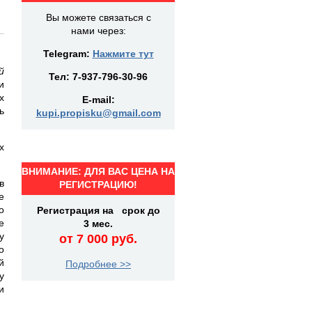
Вы можете связаться с
нами через:
Telegram:
Нажмите тут
й
Тел:
7-937-796-30-96
и
х
E-mail:
ь
kupi.propisku@gmail.com
х
ВНИМАНИЕ: ДЛЯ ВАС ЦЕНА НА
в
РЕГИСТРАЦИЮ!
е
о
Регистрация на срок до
е
3 мес.
у
от 7 000 руб.
о
й
Подробнее >>
у
и