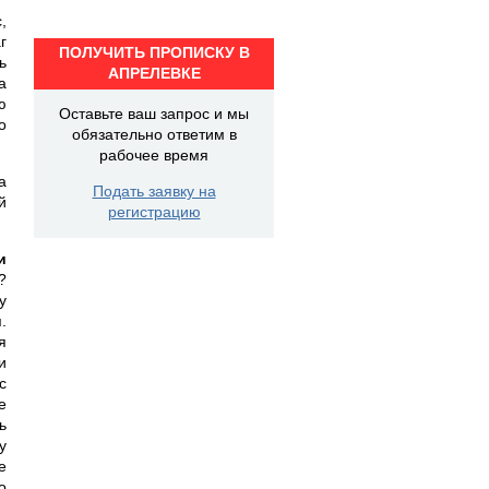
,
г
ПОЛУЧИТЬ ПРОПИСКУ В
ь
АПРЕЛЕВКЕ
а
ю
Оставьте ваш запрос и мы
о
обязательно ответим в
рабочее время
а
Подать заявку на
й
регистрацию
и
?
у
.
я
и
с
е
ь
у
е
о